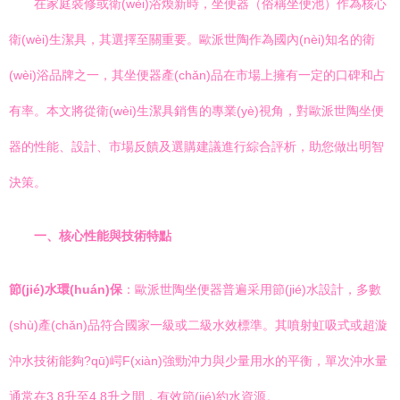
在家庭裝修或衛(wèi)浴煥新時，坐便器（俗稱坐便池）作為核心
衛(wèi)生潔具，其選擇至關重要。歐派世陶作為國內(nèi)知名的衛
(wèi)浴品牌之一，其坐便器產(chǎn)品在市場上擁有一定的口碑和占
有率。本文將從衛(wèi)生潔具銷售的專業(yè)視角，對歐派世陶坐便
器的性能、設計、市場反饋及選購建議進行綜合評析，助您做出明智
決策。
一、核心性能與技術特點
節(jié)水環(huán)保
：歐派世陶坐便器普遍采用節(jié)水設計，多數
(shù)產(chǎn)品符合國家一級或二級水效標準。其噴射虹吸式或超漩
沖水技術能夠?qū)崿F(xiàn)強勁沖力與少量用水的平衡，單次沖水量
通常在3.8升至4.8升之間，有效節(jié)約水資源。