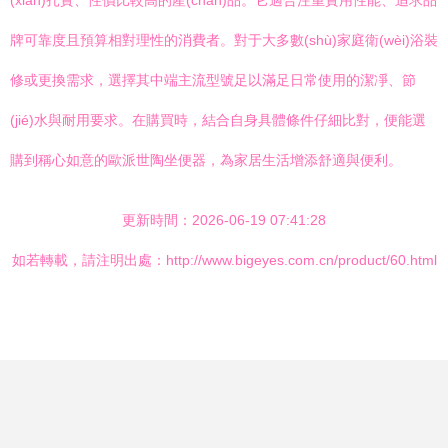
(xiàn)扎實、性價比較高的產(chǎn)品。它適合注重實用性能、追求品
牌可靠度且預算相對理性的消費者。對于大多數(shù)家庭衛(wèi)浴裝
修或更換需求，選擇其中端主流型號足以滿足日常使用的潔凈、節
(jié)水與耐用要求。在購買時，結合自身具體條件仔細比對，便能選
購到稱心如意的歐派世陶坐便器，為家居生活增添舒適與便利。
更新時間：2026-06-19 07:41:28
如若轉載，請注明出處：http://www.bigeyes.com.cn/product/60.html