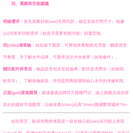
四、選購與安裝建議
明確需求
：首先測量好衛(wèi)生間坑距，確定安裝空間尺寸。根據
(jù)預算和功能需求（如是否需要智能功能）篩選型號。
現(xiàn)場查驗
：如在線下購買，可實地查看釉面光澤度、觸摸感受
平整度，并了解水件品牌。可要求演示沖水效果（如有條件）。
關注配件與售后
：確認是否包含安裝服務、配件是否齊全（如角閥、
軟管等）。了解保修政策，特別是對陶瓷體和核心水件的保修年限。
正規(guī)渠道購買
：建議通過品牌官方授權門店、線上旗艦店或信譽
良好的建材市場購買，以確保產(chǎn)品真?zhèn)魏褪酆髾嘁妗?/li>
綜合而言，歐派世陶坐便器是一款在核心衛(wèi)浴功能上表現