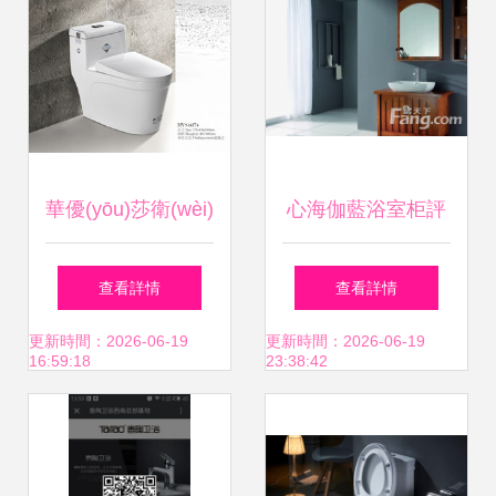
會之責
華優(yōu)莎衛(wèi)
心海伽藍浴室柜評
浴 高清圖片展現
測 經(jīng)典衛
查看詳情
查看詳情
(xiàn)品質(zhì)，
(wèi)浴品牌的家居
更新時間：2026-06-19
更新時間：2026-06-19
16:59:18
23:38:42
瑞昌新華工廠直銷
魅力與選購指南
賦能批發(fā)