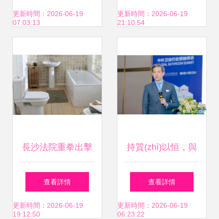
熱進行中，開啟衛
(wèi)生用品銷售的
更新時間：2026-06-19
更新時間：2026-06-19
07:03:13
21:10:54
(wèi)生潔具銷售新
經(jīng)營建議
篇章
長沙法院重拳出擊
持質(zhì)以恒，與
銷售假冒品牌衛
中國衛(wèi)浴同行
查看詳情
查看詳情
(wèi)浴產(chǎn)品
恒潔在中外衛(wèi)
更新時間：2026-06-19
更新時間：2026-06-19
19:12:50
06:23:22