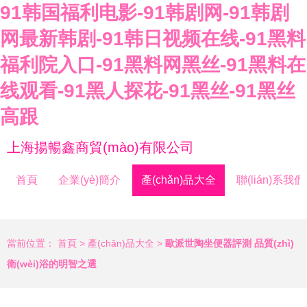
91韩国福利电影-91韩剧网-91韩剧
网最新韩剧-91韩日视频在线-91黑料
福利院入口-91黑料网黑丝-91黑料在
线观看-91黑人探花-91黑丝-91黑丝
高跟
上海揚暢鑫商貿(mào)有限公司
首頁
企業(yè)簡介
產(chǎn)品大全
聯(lián)系我們
當前位置：
首頁
>
產(chǎn)品大全
>
歐派世陶坐便器評測 品質(zhì)
衛(wèi)浴的明智之選