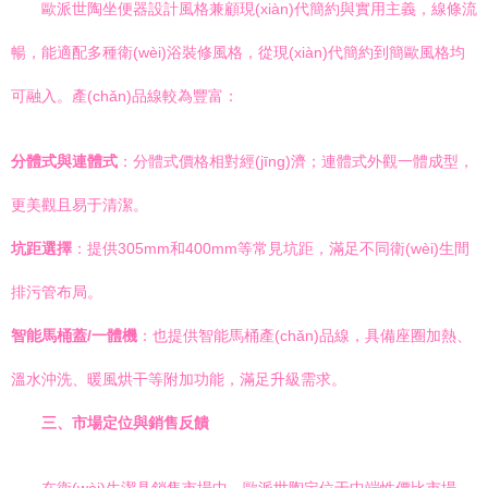
歐派世陶坐便器設計風格兼顧現(xiàn)代簡約與實用主義，線條流
暢，能適配多種衛(wèi)浴裝修風格，從現(xiàn)代簡約到簡歐風格均
可融入。產(chǎn)品線較為豐富：
分體式與連體式
：分體式價格相對經(jīng)濟；連體式外觀一體成型，
更美觀且易于清潔。
坑距選擇
：提供305mm和400mm等常見坑距，滿足不同衛(wèi)生間
排污管布局。
智能馬桶蓋/一體機
：也提供智能馬桶產(chǎn)品線，具備座圈加熱、
溫水沖洗、暖風烘干等附加功能，滿足升級需求。
三、市場定位與銷售反饋