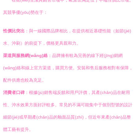
在衛(wèi)生潔具銷售市場中，歐派世陶定位于中端性價比市場。
其競爭優(yōu)勢在于：
性價比突出
：與一線國際品牌相比，在提供相近基礎性能（如節(jié)
水、沖刷）的前提下，價格更具親和力。
渠道與服務網(wǎng)絡
：品牌擁有較為完善的線下經(jīng)銷網
(wǎng)絡和線上官方渠道，購買方便。安裝和售后服務相對有保障，
配件供應也較為充足。
消費者口碑
：根據(jù)銷售端反饋和用戶評價，其產(chǎn)品在耐用
性、沖水效果方面好評較多。常見的不滿可能集中于個別型號的設計
細節(jié)或早期產(chǎn)品的釉面品質(zhì)，但近年來產(chǎn)品整
體工藝有提升。