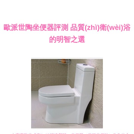
歐派世陶坐便器評測 品質(zhì)衛(wèi)浴
的明智之選