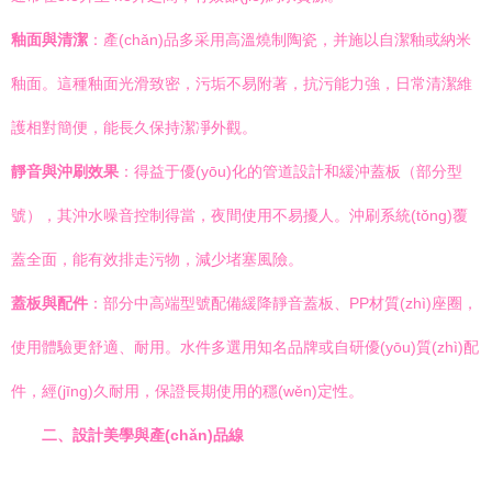
釉面與清潔
：產(chǎn)品多采用高溫燒制陶瓷，并施以自潔釉或納米
釉面。這種釉面光滑致密，污垢不易附著，抗污能力強，日常清潔維
護相對簡便，能長久保持潔凈外觀。
靜音與沖刷效果
：得益于優(yōu)化的管道設計和緩沖蓋板（部分型
號），其沖水噪音控制得當，夜間使用不易擾人。沖刷系統(tǒng)覆
蓋全面，能有效排走污物，減少堵塞風險。
蓋板與配件
：部分中高端型號配備緩降靜音蓋板、PP材質(zhì)座圈，
使用體驗更舒適、耐用。水件多選用知名品牌或自研優(yōu)質(zhì)配
件，經(jīng)久耐用，保證長期使用的穩(wěn)定性。
二、設計美學與產(chǎn)品線