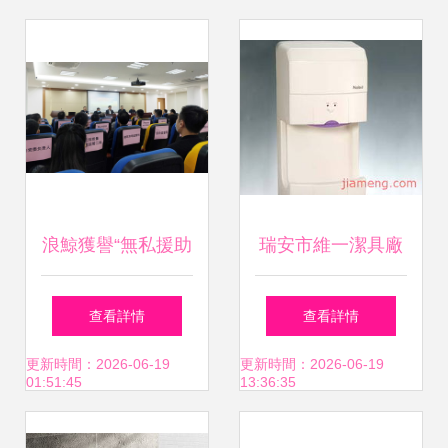
被判四倍懲罰性賠
浴行業(yè)領袖峰
償
會分享創(chuàng)
新發(fā)展之道
浪鯨獲譽“無私援助
瑞安市維一潔具廠
佛山抗疫 制造行業
開啟衛(wèi)浴財富
查看詳情
查看詳情
(yè)擔當楷模” 以專
新篇章，火爆招商
更新時間：2026-06-19
更新時間：2026-06-19
01:51:45
13:36:35
業(yè)之器，擔社
加盟正當時